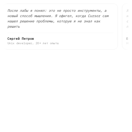
После лабы я понял: это не просто инструменты, а
Я 
новый способ мышления. Я офигел, когда Cursor сам
не
нашел решение проблемы, которую я не знал как
со
решить
по
Сергей Петров
Ек
Unix developer, 20+ лет опыта
HR-